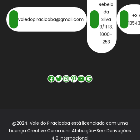
Rebelo
da
+3 
valedopiracicaba@gmail.com
Silva
1354
9/11 13,
1000-
253
Facebook
Twitter
Instagram
Pinterest
YouTube
Google
@2024. Vale do Piracicaba está licenciado com uma
Licença Creative Commons Atribuição-SemDerivações
4.0 Internacional