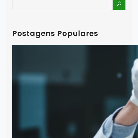
S
e
a
r
c
Postagens Populares
h