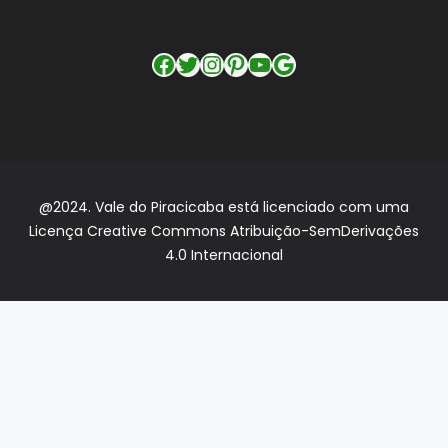
Facebook
Twitter
Instagram
Pinterest
YouTube
Google
@2024. Vale do Piracicaba está licenciado com uma
Licença Creative Commons Atribuição-SemDerivações
4.0 Internacional